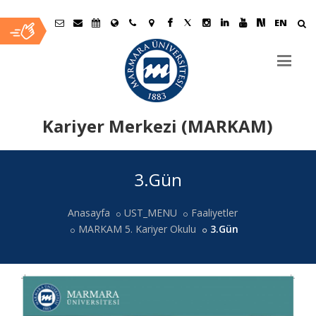
EN
Kariyer Merkezi (MARKAM)
Ana
3.Gün
İçerik
Anasayfa
UST_MENU
Faaliyetler
MARKAM 5. Kariyer Okulu
3.Gün