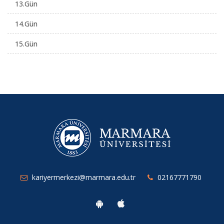
13.Gün
14.Gün
15.Gün
kariyermerkezi@marmara.edu.tr
02167771790