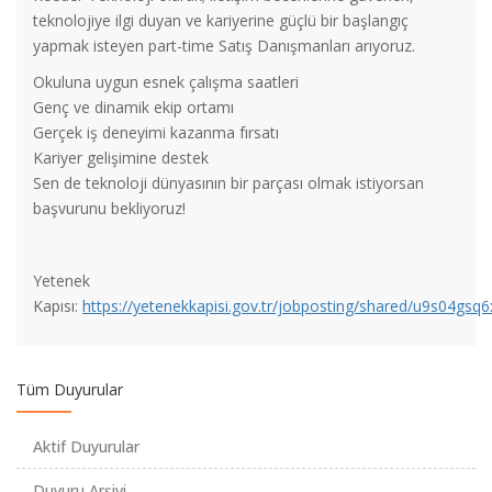
teknolojiye ilgi duyan ve kariyerine güçlü bir başlangıç
yapmak isteyen part-time Satış Danışmanları arıyoruz.
Okuluna uygun esnek çalışma saatleri
Genç ve dinamik ekip ortamı
Gerçek iş deneyimi kazanma fırsatı
Kariyer gelişimine destek
Sen de teknoloji dünyasının bir parçası olmak istiyorsan
başvurunu bekliyoruz!
LEVEL UP AI | ROKETSAN Yapay Zekâ Hackathonu
Yetenek
JUNGHEINRICH İş Sağlığı ve Güvenliği (İSG) Stajyer
Kapısı:
https://yetenekkapisi.gov.tr/jobposting/shared/u9s04gsq6
UP School Yapay Zeka Destekli Program
Tüm Duyurular
Find And Study Kampüs Elçisi Programı
Aktif Duyurular
Duyuru Arşivi