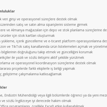
luluklar
k veri girişi ve operasyonel süreçlere destek olmak
üzerinden satış ve satın alma siparişlerini sisteme girmek
iltere ve Almanya mağazaları için depo ve stok planlama süreçlerine d
 ürünler için stok kartları oluşturmak
n yükleme, içerik güncelleme ve e-ticaret platform operasyonlarına d
zon ve TikTok satış kanallarında ürün listelemeleri açmak ve yönetm
 bilgilerinin doğruluğunu takip etmek ve güncelliğini korumak
rikçiler ile yazılı ve sözlü iletişimi aktif şekilde yürütmek
orlama ve operasyonel koordinasyon süreçlerine destek olmak
lararası projelerde farklı ekiplerle iş birliği yapmak
eç geliştirme çalışmalarına katkısağlamak
ikler
me, Endüstri Mühendisliği veya ilgili bölümlerde öğrenci ya da yeni me
lı ve sözlü İngilizceye iyi derecede hakim olmak
ffice programlarını, özellikle Excel’i etkin kullanabilmek