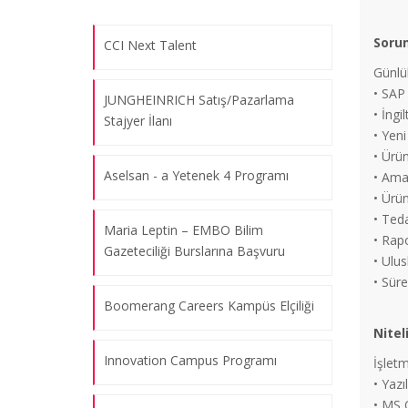
Sorum
CCI Next Talent
Günlü
• SAP 
JUNGHEINRICH Satış/Pazarlama
• İng
Stajyer İlanı
• Yeni
• Ürü
Aselsan - a Yetenek 4 Programı
• Ama
• Ürün
• Teda
Maria Leptin – EMBO Bilim
• Rap
Gazeteciliği Burslarına Başvuru
• Ulus
• Sür
Boomerang Careers Kampüs Elçiliği
Nitel
Innovation Campus Programı
İşlet
• Yazı
• MS O