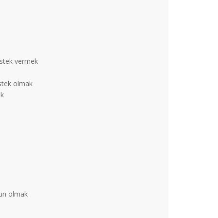
estek vermek
estek olmak
ek
zun olmak