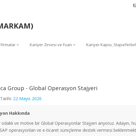
 (MARKAM)
 Firmalar
Kariyer Zirvesi ve Fuarı
Kariyer Kapısı, Stajseferbir
ca Group - Global Operasyon Stajyeri
Tarihi:
22 Mayıs 2026
syon Hakkında
odaklı ve motive bir Global Operasyonlar Stajyeri arıyoruz. Adayın, hız
, SAP operasyonları ve e-ticaret süreçlerine destek vermesi beklenmekt