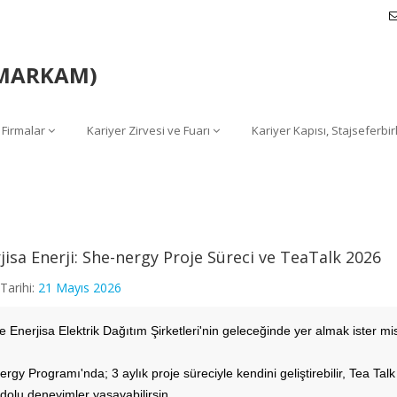
 (MARKAM)
 Firmalar
Kariyer Zirvesi ve Fuarı
Kariyer Kapısı, Stajseferbir
jisa Enerji: She-nergy Proje Süreci ve TeaTalk 2026
Tarihi:
21 Mayıs 2026
 Enerjisa Elektrik Dağıtım Şirketleri'nin geleceğinde yer almak ister mi
rgy Programı'nda; 3 aylık proje süreciyle kendini geliştirebilir, Tea Talk 
dolu deneyimler yaşayabilirsin.