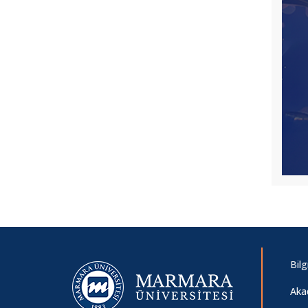
UP School Yapay Zeka Destekli
Program
Find And Study Kampüs Elçisi
Programı
Marka Gold Stajyer İlanı
Ziraat Finans Grubu Bankacılık Okulu -
Uzman Yardımcısı İşe Alım Sınavı
İnsansız Hava Aracı Ticari Pilot Eğitimi
(İHA-1)
Bilg
BİKUTUMUTLULUK.COM Staj İlanı
Aka