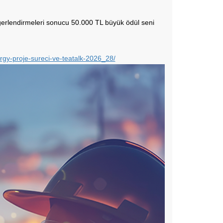
değerlendirmeleri sonucu 50.000 TL büyük ödül seni
ergy-proje-sureci-ve-teatalk-2026_28/