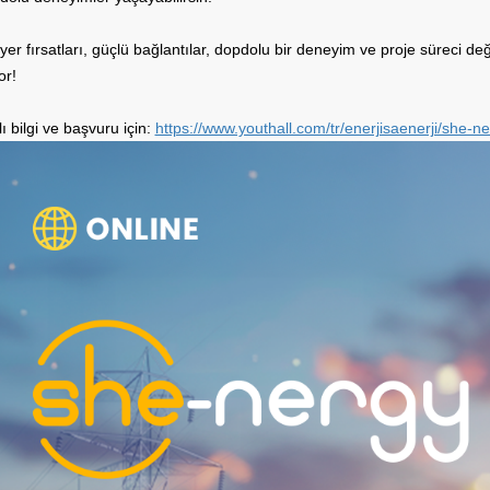
iyer fırsatları, güçlü bağlantılar, dopdolu bir deneyim ve proje süreci 
or!
ı bilgi ve başvuru için:
https://www.youthall.com/tr/enerjisaenerji/she-n